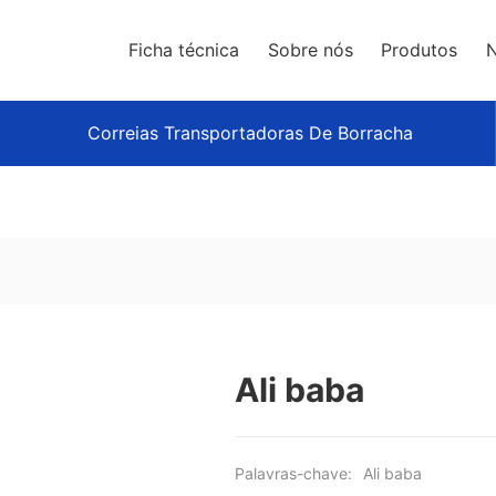
Ficha técnica
Sobre nós
Produtos
N
Correias Transportadoras De Borracha
Ali baba
Palavras-chave:
Ali baba