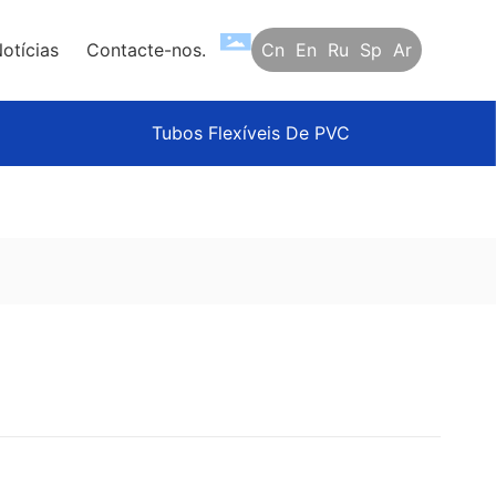
Cn
En
Ru
Sp
Ar
otícias
Contacte-nos.
Tubos Flexíveis De PVC