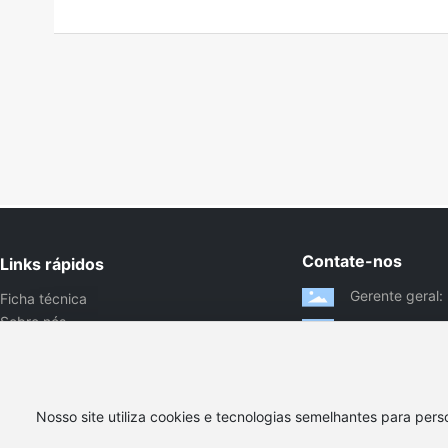
Contate-nos
Links rápidos
Gerente geral
Ficha técnica
Sobre nós
Tel: 0086-57
Produtos
Email: david@
Notícias
Contacte-nos.
Nosso site utiliza cookies e tecnologias semelhantes para pers