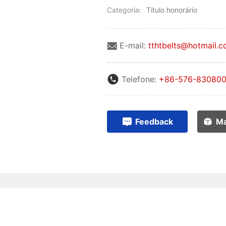
Categoria:
Título honorário
E-mail:
tthtbelts@hotmail.
Telefone:
+86-576-830800
Feedback
Ma