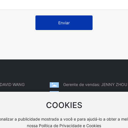
Enviar
: DAVID WANG
Gerente de vendas: JENNY ZHOU
6-83080001
Tel: 0086-576-83080788
hutian.com
Email: jenny@hutian.com
COOKIES
onalizar a publicidade mostrada a você e para ajudá-lo a obter a me
nossa Política de Privacidade e Cookies