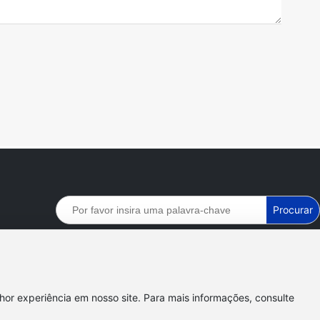
Procurar
Pessoas em primeiro lugar, integridade em primeiro lugar,
pioneira e inovadora, na busca da excelência
lhor experiência em nosso site. Para mais informações, consulte